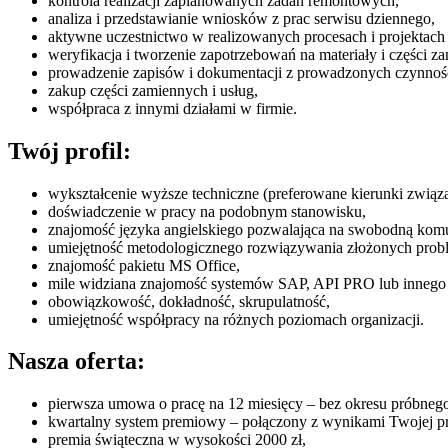
kontrola realizacji zaplanowanych zadań remontowych,
analiza i przedstawianie wniosków z prac serwisu dziennego,
aktywne uczestnictwo w realizowanych procesach i projekta
weryfikacja i tworzenie zapotrzebowań na materiały i części
prowadzenie zapisów i dokumentacji z prowadzonych czynnoś
zakup części zamiennych i usług,
współpraca z innymi działami w firmie.
Twój profil:
wykształcenie wyższe techniczne (preferowane kierunki związ
doświadczenie w pracy na podobnym stanowisku,
znajomość języka angielskiego pozwalająca na swobodną komu
umiejętność metodologicznego rozwiązywania złożonych pro
znajomość pakietu MS Office,
mile widziana znajomość systemów SAP, API PRO lub inneg
obowiązkowość, dokładność, skrupulatność,
umiejętność współpracy na różnych poziomach organizacji.
Nasza oferta:
pierwsza umowa o pracę na 12 miesięcy – bez okresu próbneg
kwartalny system premiowy – połączony z wynikami Twojej pr
premia świąteczna w wysokości 2000 zł,