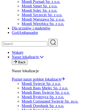
Mondi Poznań Sp. z o.o.
Mondi Simet Sp. z o.o.
Mondi Solec Sp. z o.o.
Mondi Szczecin Sp. z o.o.
Mondi Warszawa Sp. z o.o.
Mondi Wierzbica Sp. z o.o.
Dla uczniów i studentów
Go4Ambassador
Wakaty
Nasze lokalizacje
Back
Nasze lokalizacje
Poznaj nasze polskie lokalizacje
Mondi Świecie Sp. z o.o.
Mondi Bags Mielec Sp. z o.o.
Mondi Bags Świecie Sp. z o.o.
Mondi Bystrzyca Sp. z o.o.
Mondi Corrugated Świecie Sp. zo.o.
Mondi Dorohusk Sp. z o.o.