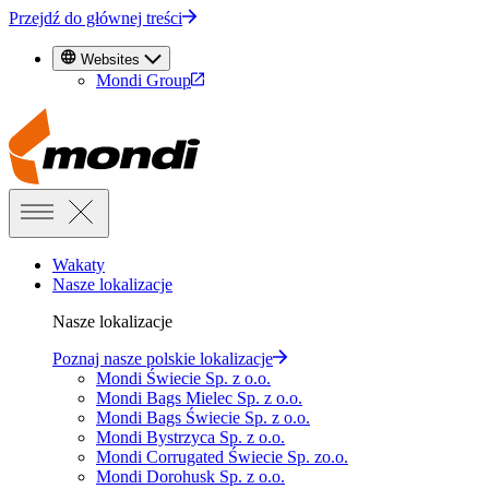
Przejdź do głównej treści
Websites
Mondi Group
Wakaty
Nasze lokalizacje
Nasze lokalizacje
Poznaj nasze polskie lokalizacje
Mondi Świecie Sp. z o.o.
Mondi Bags Mielec Sp. z o.o.
Mondi Bags Świecie Sp. z o.o.
Mondi Bystrzyca Sp. z o.o.
Mondi Corrugated Świecie Sp. zo.o.
Mondi Dorohusk Sp. z o.o.