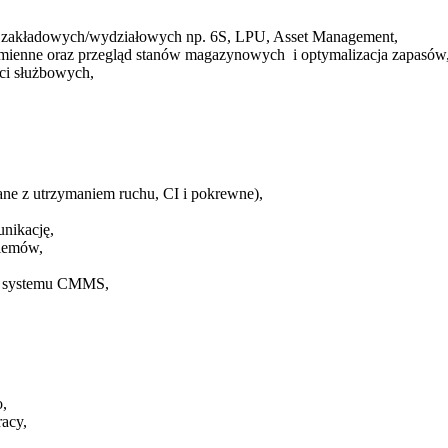
ch zakładowych/wydziałowych np. 6S, LPU, Asset Management,
 zamienne oraz przegląd stanów magazynowych i optymalizacja zapasów
ci służbowych,
ane z utrzymaniem ruchu, CI i pokrewne),
nikację,
blemów,
o systemu CMMS,
o,
acy,