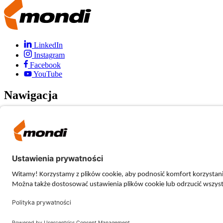
LinkedIn
Instagram
Facebook
YouTube
Nawigacja
Wakaty
Dla uczniów i studentów
Go4Ambassador
Nasze lokalizacje
NARZĘDZIA WITRYNY
Nota prawna
Informacje o ochronie prywatności
Dostępność
Ogólne warunki handlowe