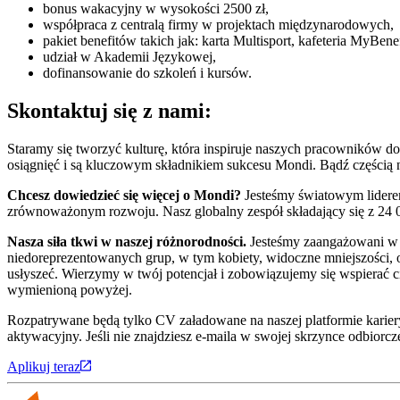
bonus wakacyjny w wysokości 2500 zł,
współpraca z centralą firmy w projektach międzynarodowych,
pakiet benefitów takich jak: karta Multisport, kafeteria MyB
udział w Akademii Językowej,
dofinansowanie do szkoleń i kursów.
Skontaktuj się z nami:
Staramy się tworzyć kulturę, która inspiruje naszych pracowników do 
osiągnięć i są kluczowym składnikiem sukcesu Mondi. Bądź częścią na
Chcesz dowiedzieć się więcej o Mondi?
Jesteśmy światowym liderem
zrównoważonym rozwoju. Nasz globalny zespół składający się z 24 
Nasza siła tkwi w naszej różnorodności.
Jesteśmy zaangażowani w t
niedoreprezentowanych grup, w tym kobiety, widoczne mniejszości, 
usłyszeć. Wierzymy w twój potencjał i zobowiązujemy się wspierać ci
wymienioną powyżej.
Rozpatrywane będą tylko CV załadowane na naszej platformie kariery 
aktywacyjny. Jeśli nie znajdziesz e-maila w swojej skrzynce odbiorc
Aplikuj teraz