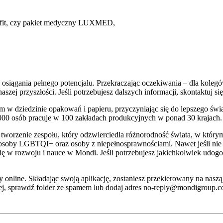
enefit, czy pakiet medyczny LUXMED,
osiągania pełnego potencjału. Przekraczając oczekiwania – dla kolegów
szej przyszłości. Jeśli potrzebujesz dalszych informacji, skontaktuj 
 w dziedzinie opakowań i papieru, przyczyniając się do lepszego świ
000 osób pracuje w 100 zakładach produkcyjnych w ponad 30 krajach.
worzenie zespołu, który odzwierciedla różnorodność świata, w który
osoby LGBTQI+ oraz osoby z niepełnosprawnościami. Nawet jeśli nie 
ę w rozwoju i nauce w Mondi. Jeśli potrzebujesz jakichkolwiek udogodn
online. Składając swoją aplikację, zostaniesz przekierowany na naszą
zej, sprawdź folder ze spamem lub dodaj adres no-reply@mondigroup.co