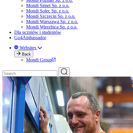
Mondi Poznań Sp. z o.o.
Mondi Simet Sp. z o.o.
Mondi Solec Sp. z o.o.
Mondi Szczecin Sp. z o.o.
Mondi Warszawa Sp. z o.o.
Mondi Wierzbica Sp. z o.o.
Dla uczniów i studentów
Go4Ambassador
Websites
Back
Mondi Group