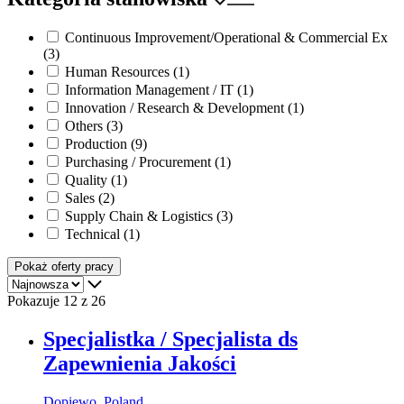
Continuous Improvement/Operational & Commercial Ex
(3)
Human Resources
(1)
Information Management / IT
(1)
Innovation / Research & Development
(1)
Others
(3)
Production
(9)
Purchasing / Procurement
(1)
Quality
(1)
Sales
(2)
Supply Chain & Logistics
(3)
Technical
(1)
Pokaż oferty pracy
Pokazuje 12 z 26
Specjalistka / Specjalista ds
Zapewnienia Jakości
Dopiewo, Poland