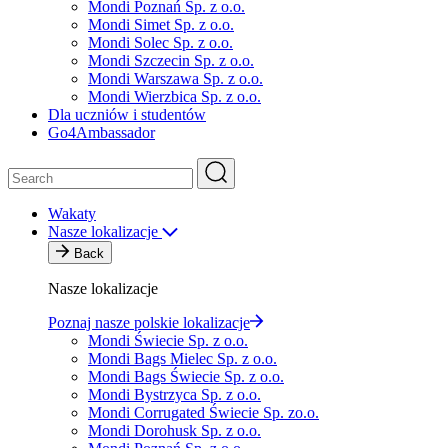
Mondi Poznań Sp. z o.o.
Mondi Simet Sp. z o.o.
Mondi Solec Sp. z o.o.
Mondi Szczecin Sp. z o.o.
Mondi Warszawa Sp. z o.o.
Mondi Wierzbica Sp. z o.o.
Dla uczniów i studentów
Go4Ambassador
Wakaty
Nasze lokalizacje
Back
Nasze lokalizacje
Poznaj nasze polskie lokalizacje
Mondi Świecie Sp. z o.o.
Mondi Bags Mielec Sp. z o.o.
Mondi Bags Świecie Sp. z o.o.
Mondi Bystrzyca Sp. z o.o.
Mondi Corrugated Świecie Sp. zo.o.
Mondi Dorohusk Sp. z o.o.