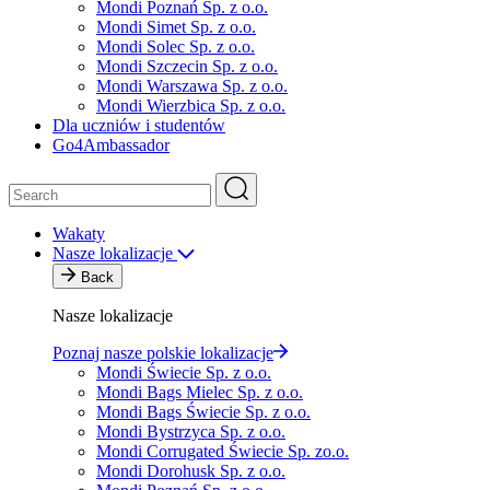
Mondi Poznań Sp. z o.o.
Mondi Simet Sp. z o.o.
Mondi Solec Sp. z o.o.
Mondi Szczecin Sp. z o.o.
Mondi Warszawa Sp. z o.o.
Mondi Wierzbica Sp. z o.o.
Dla uczniów i studentów
Go4Ambassador
Wakaty
Nasze lokalizacje
Back
Nasze lokalizacje
Poznaj nasze polskie lokalizacje
Mondi Świecie Sp. z o.o.
Mondi Bags Mielec Sp. z o.o.
Mondi Bags Świecie Sp. z o.o.
Mondi Bystrzyca Sp. z o.o.
Mondi Corrugated Świecie Sp. zo.o.
Mondi Dorohusk Sp. z o.o.