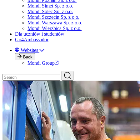
Mondi Poznań Sp. z o.o.
Mondi Simet Sp. z o.o.
Mondi Solec Sp. z o.o.
Mondi Szczecin Sp. z o.o.
Mondi Warszawa Sp. z o.o.
Mondi Wierzbica Sp. z o.o.
Dla uczniów i studentów
Go4Ambassador
Websites
Back
Mondi Group