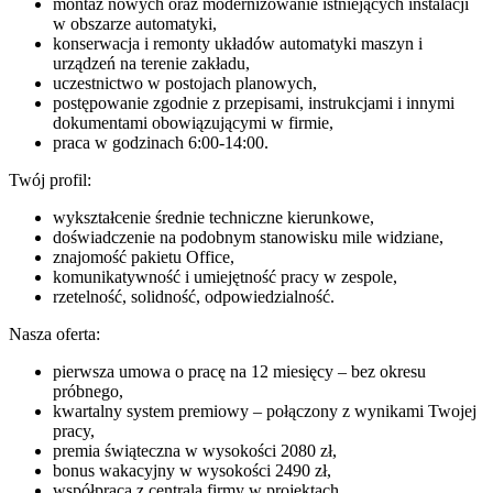
montaż nowych oraz modernizowanie istniejących instalacji
w obszarze automatyki,
konserwacja i remonty układów automatyki maszyn i
urządzeń na terenie zakładu,
uczestnictwo w postojach planowych,
postępowanie zgodnie z przepisami, instrukcjami i innymi
dokumentami obowiązującymi w firmie,
praca w godzinach 6:00-14:00.
Twój profil:
wykształcenie średnie techniczne kierunkowe,
doświadczenie na podobnym stanowisku mile widziane,
znajomość pakietu Office,
komunikatywność i umiejętność pracy w zespole,
rzetelność, solidność, odpowiedzialność.
Nasza oferta:
pierwsza umowa o pracę na 12 miesięcy – bez okresu
próbnego,
kwartalny system premiowy – połączony z wynikami Twojej
pracy,
premia świąteczna w wysokości 2080 zł,
bonus wakacyjny w wysokości 2490 zł,
współpraca z centralą firmy w projektach