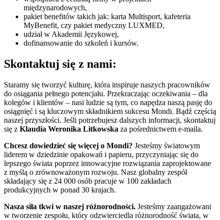
międzynarodowych,
pakiet benefitów takich jak: karta Multisport, kafeteria
MyBenefit, czy pakiet medyczny LUXMED,
udział w Akademii Językowej,
dofinansowanie do szkoleń i kursów.
Skontaktuj się z nami:
Staramy się tworzyć kulturę, która inspiruje naszych pracowników
do osiągania pełnego potencjału. Przekraczając oczekiwania – dla
kolegów i klientów – nasi ludzie są tym, co napędza naszą pasję do
osiągnięć i są kluczowym składnikiem sukcesu Mondi. Bądź częścią
naszej przyszłości. Jeśli potrzebujesz dalszych informacji, skontaktuj
się z
Klaudia Weronika Litkowska
za pośrednictwem e-maila.
Chcesz dowiedzieć się więcej o Mondi?
Jesteśmy światowym
liderem w dziedzinie opakowań i papieru, przyczyniając się do
lepszego świata poprzez innowacyjne rozwiązania zaprojektowane
z myślą o zrównoważonym rozwoju. Nasz globalny zespół
składający się z 24 000 osób pracuje w 100 zakładach
produkcyjnych w ponad 30 krajach.
Nasza siła tkwi w naszej różnorodności.
Jesteśmy zaangażowani
w tworzenie zespołu, który odzwierciedla różnorodność świata, w